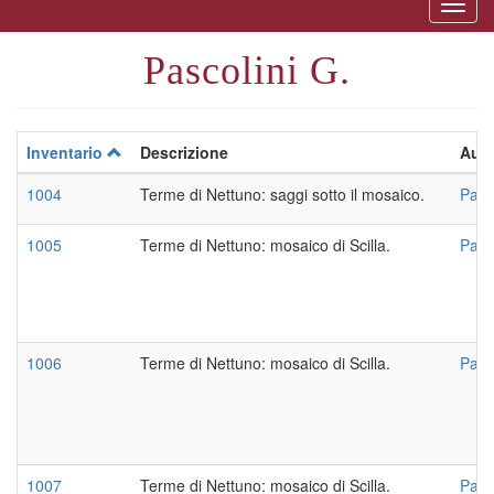
Togg
naviga
Pascolini G.
Inventario
Descrizione
Auto
1004
Terme di Nettuno: saggi sotto il mosaico.
Pasc
1005
Terme di Nettuno: mosaico di Scilla.
Pasc
1006
Terme di Nettuno: mosaico di Scilla.
Pasc
1007
Terme di Nettuno: mosaico di Scilla.
Pasc