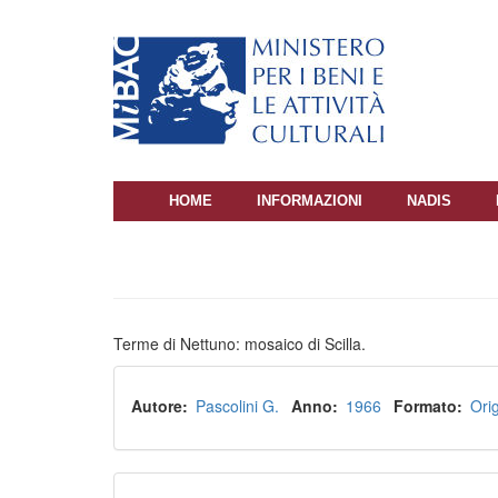
Salta
al
contenuto
principale
HOME
INFORMAZIONI
NADIS
NAVIGAZIONE
PRINCIPALE
Terme di Nettuno: mosaico di Scilla.
Autore
Pascolini G.
Anno
1966
Formato
Orig