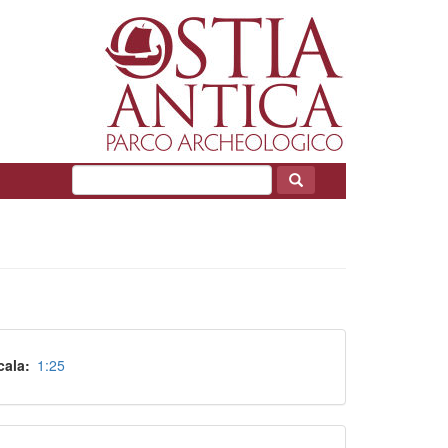
cala
1:25