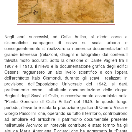
Negli anni successivi, ad Ostia Antica, si diede corso a
sistematiche campagne di scavo su scala urbana e
conseguentemente si realizzarono numerose documentazioni di
grande interesse (relazioni, disegni e fotografie) dai contenuti
talvolta molto accurati. Sotto la direzione di Dante Vaglieri fra il
1907 e il 1913, il rilievo e la documentazione grafica degli edifici
Ostiensi raggiunsero un alto livello scientifico e con l'opera
dell'architetto Italo Gismondi, durante gli scavi realizzati in
previsione dell'Esposizione Universale del 1942, si darà
praticamente corpo all'attuale documentazione delle cinque
Regioni degli Scavi di Ostia, successivamente assemblata nella
"Pianta Generale di Ostia Antica" del 1949. In questo lungo
periodo, rilevante è stata la produzione grafica di Omero Visca e
Giorgio Pascolini che, operando su tutto il territorio, contribuirono
ad ampliare ed arricchire il patrimonio documentale presente
nell'attuale Archivio; un notevole contributo è stato fornito fra gli
altri da Maria Antonietta Ricciardi che ha aggiornato la "Pianta