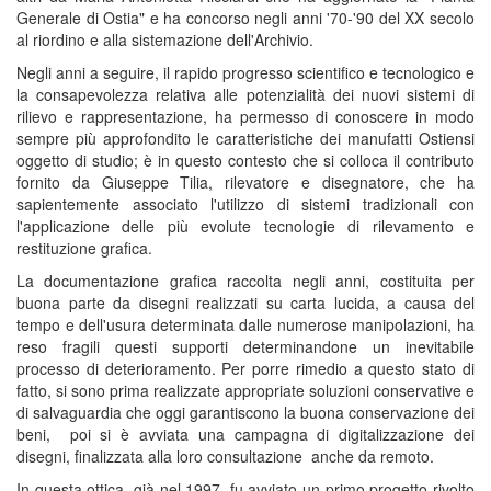
Generale di Ostia" e ha concorso negli anni '70-'90 del XX secolo
al riordino e alla sistemazione dell'Archivio.
Negli anni a seguire, il rapido progresso scientifico e tecnologico e
la consapevolezza relativa alle potenzialità dei nuovi sistemi di
rilievo e rappresentazione, ha permesso di conoscere in modo
sempre più approfondito le caratteristiche dei manufatti Ostiensi
oggetto di studio; è in questo contesto che si colloca il contributo
fornito da Giuseppe Tilia, rilevatore e disegnatore, che ha
sapientemente associato l'utilizzo di sistemi tradizionali con
l'applicazione delle più evolute tecnologie di rilevamento e
restituzione grafica.
La documentazione grafica raccolta negli anni, costituita per
buona parte da disegni realizzati su carta lucida, a causa del
tempo e dell'usura determinata dalle numerose manipolazioni, ha
reso fragili questi supporti determinandone un inevitabile
processo di deterioramento. Per porre rimedio a questo stato di
fatto, si sono prima realizzate appropriate soluzioni conservative e
di salvaguardia che oggi garantiscono la buona conservazione dei
beni, poi si è avviata una campagna di digitalizzazione dei
disegni, finalizzata alla loro consultazione anche da remoto.
In questa ottica, già nel 1997, fu avviato un primo progetto rivolto