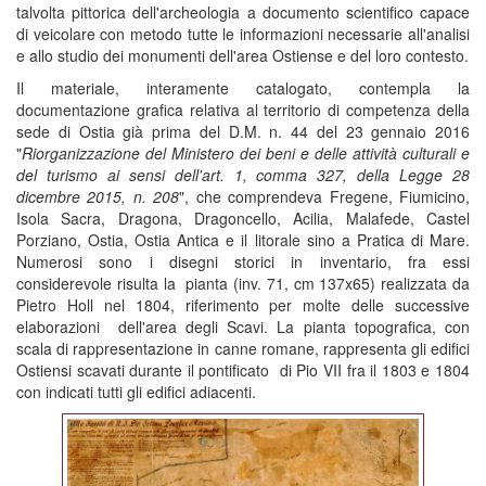
talvolta pittorica dell'archeologia a documento scientifico capace
di veicolare con metodo tutte le informazioni necessarie all'analisi
e allo studio dei monumenti dell'area Ostiense e del loro contesto.
Il materiale, interamente catalogato, contempla la
documentazione grafica relativa al territorio di competenza della
sede di Ostia già prima del D.M. n. 44 del 23 gennaio 2016
"
Riorganizzazione del Ministero dei beni e delle attività culturali e
del turismo ai sensi dell'art. 1, comma 327, della Legge 28
dicembre 2015, n. 208
", che comprendeva Fregene, Fiumicino,
Isola Sacra, Dragona, Dragoncello, Acilia, Malafede, Castel
Porziano, Ostia, Ostia Antica e il litorale sino a Pratica di Mare.
Numerosi sono i disegni storici in inventario, fra essi
considerevole risulta la pianta (inv. 71, cm 137x65) realizzata da
Pietro Holl nel 1804, riferimento per molte delle successive
elaborazioni dell'area degli Scavi. La pianta topografica, con
scala di rappresentazione in canne romane, rappresenta gli edifici
Ostiensi scavati durante il pontificato di Pio VII fra il 1803 e 1804
con indicati tutti gli edifici adiacenti.