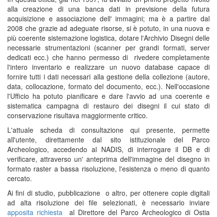
alla creazione di una banca dati in previsione della futura
acquisizione e associazione dell' immagini; ma è a partire dal
2008 che grazie ad adeguate risorse, si è potuto, in una nuova e
più coerente sistemazione logistica, dotare l'Archivio Disegni delle
necessarie strumentazioni (scanner per grandi formati, server
dedicati ecc.) che hanno permesso di rivedere completamente
l'intero inventario e realizzare un nuovo database capace di
fornire tutti i dati necessari alla gestione della collezione (autore,
data, collocazione, formato del documento, ecc.). Nell'occasione
l'Ufficio ha potuto pianificare e dare l'avvio ad una coerente e
sistematica campagna di restauro dei disegni il cui stato di
conservazione risultava maggiormente critico.
L'attuale scheda di consultazione qui presente, permette
all'utente, direttamente dal sito istituzionale del Parco
Archeologico, accedendo al NADIS, di interrogare il DB e di
verificare, attraverso un' anteprima dell'immagine del disegno in
formato raster a bassa risoluzione, l'esistenza o meno di quanto
cercato.
Ai fini di studio, pubblicazione o altro, per ottenere copie digitali
ad alta risoluzione dei file selezionati, è necessario inviare
apposita richiesta
al Direttore del Parco Archeologico di Ostia