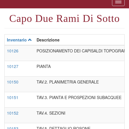
Togg
naviga
Capo Due Rami Di Sotto
Inventario
Descrizione
10126
POSIZIONAMENTO DEI CAPISALDI TOPOGRAFIC
10127
PIANTA
10150
TAV.2. PLANIMETRIA GENERALE
10151
TAV.3. PIANTA E PROSPEZIONI SUBACQUEE
10152
TAV.4. SEZIONI
10153
TAV.5. DETTAGLIO ROSONE