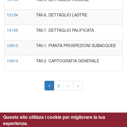
10154
TAV.6. DETTAGLIO LASTRE
10155
TAV.7. DETTAGLIO PALIFICATA
10913
TAV.1. PIANTA PROSPEZIONI SUBACQUEE
10914
TAV.2. CARTOGRAFIA GENERALE
Paginazione
Pagina
1
Page
2
Pagina
››
Ultima
»
attuale
successiva
pagina
Questo sito utilizza i cookie per migliorare la tua
esperienza.
Parco Archeologico di Ostia Antica © 2019 - All Right Reserved - C.F.