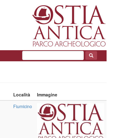
Località
Immagine
Fiumicino