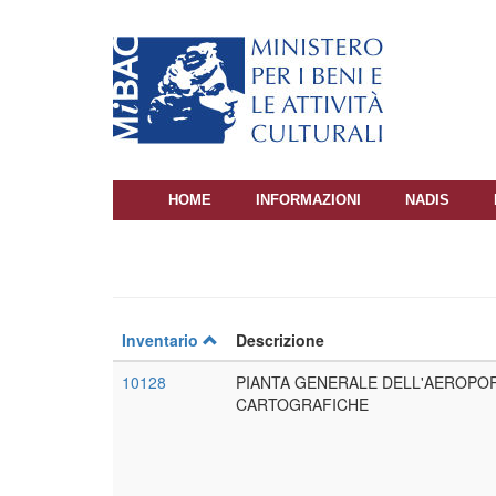
Salta
al
contenuto
principale
HOME
INFORMAZIONI
NADIS
NAVIGAZIONE
PRINCIPALE
Inventario
Descrizione
10128
PIANTA GENERALE DELL'AEROPOR
CARTOGRAFICHE