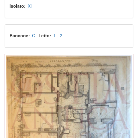
Isolato
XI
Bancone
C
Letto
1 - 2