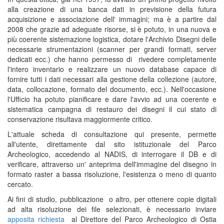
alla creazione di una banca dati in previsione della futura
acquisizione e associazione dell' immagini; ma è a partire dal
2008 che grazie ad adeguate risorse, si è potuto, in una nuova e
più coerente sistemazione logistica, dotare l'Archivio Disegni delle
necessarie strumentazioni (scanner per grandi formati, server
dedicati ecc.) che hanno permesso di rivedere completamente
l'intero inventario e realizzare un nuovo database capace di
fornire tutti i dati necessari alla gestione della collezione (autore,
data, collocazione, formato del documento, ecc.). Nell'occasione
l'Ufficio ha potuto pianificare e dare l'avvio ad una coerente e
sistematica campagna di restauro dei disegni il cui stato di
conservazione risultava maggiormente critico.
L'attuale scheda di consultazione qui presente, permette
all'utente, direttamente dal sito istituzionale del Parco
Archeologico, accedendo al NADIS, di interrogare il DB e di
verificare, attraverso un' anteprima dell'immagine del disegno in
formato raster a bassa risoluzione, l'esistenza o meno di quanto
cercato.
Ai fini di studio, pubblicazione o altro, per ottenere copie digitali
ad alta risoluzione dei file selezionati, è necessario inviare
apposita richiesta
al Direttore del Parco Archeologico di Ostia