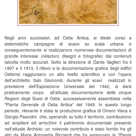
Negli anni successivi, ad Ostia Antica, si diede corso a
sistematiche campagne di scavo su scala urbana e
conseguentemente si realizzarono numerose documentazioni di
grande interesse (relazioni, disegni e fotografie) dai contenuti
talvolta molto accurati. Sotto la direzione di Dante Vaglieri fra il
1907 e il 1913, il rilievo e la documentazione grafica degli edifici
Ostiensi raggiunsero un alto livello scientifico e con l'opera
dell'architetto Italo Gismondi, durante gli scavi realizzati in
previsione dell'Esposizione Universale del 1942, si darà
praticamente corpo all'attuale documentazione delle cinque
Regioni degli Scavi di Ostia, successivamente assemblata nella
"Pianta Generale di Ostia Antica" del 1949. In questo lungo
periodo, rilevante è stata la produzione grafica di Omero Visca e
Giorgio Pascolini che, operando su tutto il territorio, contribuirono
ad ampliare ed arricchire il patrimonio documentale presente
nell'attuale Archivio; un notevole contributo è stato fornito fra gli
altri da Maria Antonietta Ricciardi che ha aggiornato la "Pianta