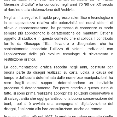
Generale di Ostia" e ha concorso negli anni '70-'90 del XX secolo
al riordino e alla sistemazione dell'Archivio.
Negli anni a seguire, il rapido progresso scientifico e tecnologico e
la consapevolezza relativa alle potenzialità dei nuovi sistemi di
rilievo e rappresentazione, ha permesso di conoscere in modo
sempre più approfondito le caratteristiche dei manufatti Ostiensi
oggetto di studio; è in questo contesto che si colloca il contributo
fornito da Giuseppe Tilia, rilevatore e disegnatore, che ha
sapientemente associato l'utilizzo di sistemi tradizionali con
l'applicazione delle più evolute tecnologie di rilevamento e
restituzione grafica.
La documentazione grafica raccolta negli anni, costituita per
buona parte da disegni realizzati su carta lucida, a causa del
tempo e dell'usura determinata dalle numerose manipolazioni, ha
reso fragili questi supporti determinandone un inevitabile
processo di deterioramento. Per porre rimedio a questo stato di
fatto, si sono prima realizzate appropriate soluzioni conservative e
di salvaguardia che oggi garantiscono la buona conservazione dei
beni, poi si è avviata una campagna di digitalizzazione dei
disegni, finalizzata alla loro consultazione anche da remoto.
In questa ottica, già nel 1997, fu avviato un primo progetto rivolto