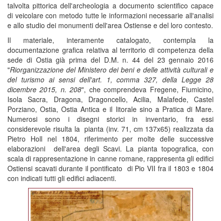
talvolta pittorica dell'archeologia a documento scientifico capace
di veicolare con metodo tutte le informazioni necessarie all'analisi
e allo studio dei monumenti dell'area Ostiense e del loro contesto.
Il materiale, interamente catalogato, contempla la
documentazione grafica relativa al territorio di competenza della
sede di Ostia già prima del D.M. n. 44 del 23 gennaio 2016
"
Riorganizzazione del Ministero dei beni e delle attività culturali e
del turismo ai sensi dell'art. 1, comma 327, della Legge 28
dicembre 2015, n. 208
", che comprendeva Fregene, Fiumicino,
Isola Sacra, Dragona, Dragoncello, Acilia, Malafede, Castel
Porziano, Ostia, Ostia Antica e il litorale sino a Pratica di Mare.
Numerosi sono i disegni storici in inventario, fra essi
considerevole risulta la pianta (inv. 71, cm 137x65) realizzata da
Pietro Holl nel 1804, riferimento per molte delle successive
elaborazioni dell'area degli Scavi. La pianta topografica, con
scala di rappresentazione in canne romane, rappresenta gli edifici
Ostiensi scavati durante il pontificato di Pio VII fra il 1803 e 1804
con indicati tutti gli edifici adiacenti.