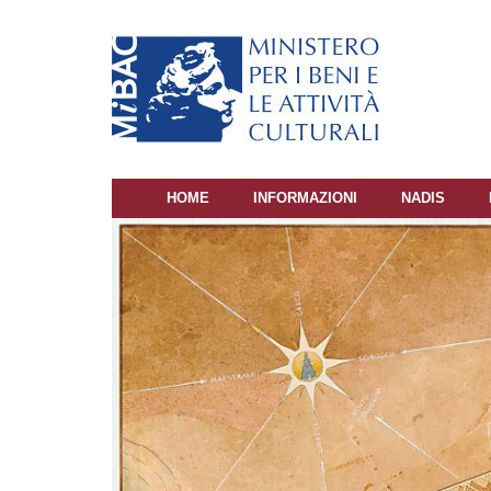
Salta
al
contenuto
principale
HOME
INFORMAZIONI
NADIS
NAVIGAZIONE
PRINCIPALE