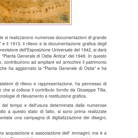
nte si realizzarono numerose documentazioni di grande
7 e il 1913, il rilievo e la documentazione grafica degli
n previsione dell'Esposizione Universale del 1942, si darà
 "Pianta Generale di Ostia Antica" del 1949. In questo
, contribuirono ad ampliare ed arricchire il patrimonio
di che ha aggiornato la "Pianta Generale di Ostia" e ha
i sistemi di rilievo e rappresentazione, ha permesso di
che si colloca il contributo fornito da Giuseppe Tilia,
cnologie di rilevamento e restituzione grafica.
sa del tempo e dell'usura determinata dalle numerose
dio a questo stato di fatto, si sono prima realizzate
vviata una campagna di digitalizzazione dei disegni,
tura acquisizione e associazione dell' immagini; ma è a