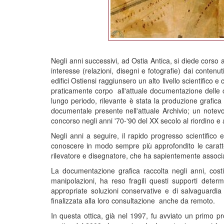
Negli anni successivi, ad Ostia Antica, si diede cor
interesse (relazioni, disegni e fotografie) dai contenut
edifici Ostiensi raggiunsero un alto livello scientifico 
praticamente corpo all'attuale documentazione delle c
lungo periodo, rilevante è stata la produzione grafica
documentale presente nell'attuale Archivio; un notevol
concorso negli anni '70-'90 del XX secolo al riordino e 
Negli anni a seguire, il rapido progresso scientifico 
conoscere in modo sempre più approfondito le caratteri
rilevatore e disegnatore, che ha sapientemente associato 
La documentazione grafica raccolta negli anni, cost
manipolazioni, ha reso fragili questi supporti deter
appropriate soluzioni conservative e di salvaguardi
finalizzata alla loro consultazione anche da remoto.
In questa ottica, già nel 1997, fu avviato un primo pr