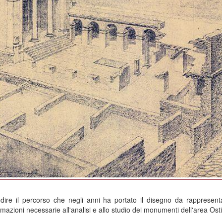
ndire il percorso che negli anni ha portato il disegno da rappresenta
rmazioni necessarie all'analisi e allo studio dei monumenti dell'area Ost