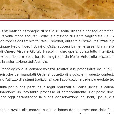
so a sistematiche campagne di scavo su scala urbana e conseguenteme
i talvolta molto accurati. Sotto la direzione di Dante Vaglieri fra il 190
e con l'opera dell'architetto Italo Gismondi, durante gli scavi realizzati i
inque Regioni degli Scavi di Ostia, successivamente assemblata nella
 di Omero Visca e Giorgio Pascolini che, operando su tutto il territorio
e contributo è stato fornito fra gli altri da Maria Antonietta Ricciar
alla sistemazione dell'Archivio.
e tecnologico e la consapevolezza relativa alle potenzialità dei nuov
stiche dei manufatti Ostiensi oggetto di studio; è in questo contesto 
l'utilizzo di sistemi tradizionali con l'applicazione delle più evolute te
ituita per buona parte da disegni realizzati su carta lucida, a cau
minandone un inevitabile processo di deterioramento. Per porre rime
a che oggi garantiscono la buona conservazione dei beni, poi si è a
ogetto rivolto alla creazione di una banca dati in previsione della fu