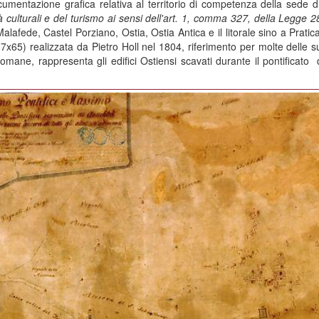
cumentazione grafica relativa al territorio di competenza della sede
tà culturali e del turismo ai sensi dell'art. 1, comma 327, della Legge
lafede, Castel Porziano, Ostia, Ostia Antica e il litorale sino a Pratic
37x65) realizzata da Pietro Holl nel 1804, riferimento per molte delle 
ane, rappresenta gli edifici Ostiensi scavati durante il pontificato di P